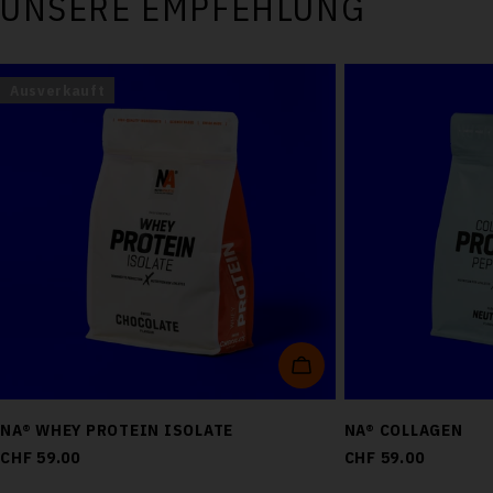
UNSERE EMPFEHLUNG
Ausverkauft
OPTIONEN WÄHLEN
NA® WHEY PROTEIN ISOLATE
NA® COLLAGEN
Regulärer
CHF 59.00
Regulärer
CHF 59.00
Preis
Preis