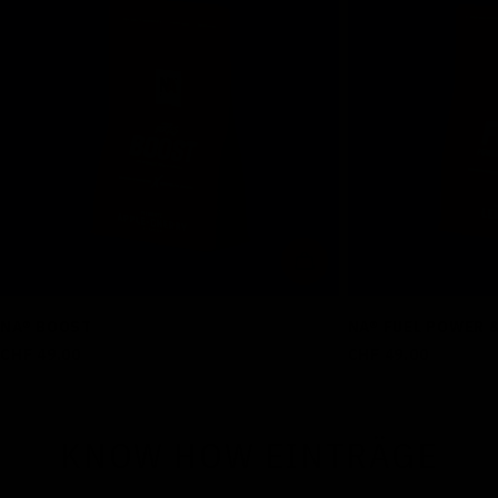
IN DEN WARENKORB LE
NA® BOOST
NA® FUEL POWER 
Regulärer
CHF 49.00
Regulärer
CHF 49.00
Preis
Preis
KNOW HOW EINTRÄGE