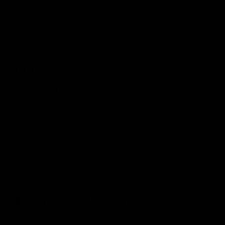
Im Kontext der ESSENTIALS geht es weniger um die
kurzfristige Leistungsbereitstellung (wie in der AMBITION
Series), sondern um die Sicherstellung einer stabilen
energetischen Grundlage im Alltag.
EINORDNUNG IM GESAMTSYSTEM
Die NA® ESSENTIALS sind Teil der Sporternährung – nicht
getrennt davon. Sie adressieren die Frage, ob die
grundlegende Versorgung mit Nährstoffen dem Bedarf
entspricht. Erst auf dieser Grundlage entfalten
weiterführende Strategien ihre Wirkung.
Das bedeutet nicht, dass Performance-Supplemente ohne
diese Basis wirkungslos sind.
Es bedeutet jedoch, dass ihre Wirkung kontextabhängig ist.
ABGRENZUNG ZUM MARKT
Ein grosser Teil des Marktes stellt Produkte in den