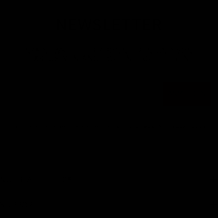
NEWSLETTER
NA
®
NEWSLETTER ABONNIEREN UND VON
EXKLUSIVEN ANGEBOTEN PROFITIEREN
Email
ANMELDEN
By subscribing you agree to the
Terms of Use
&
Privacy Policy
.
NUTRIATHLETIC®
SUPPORT