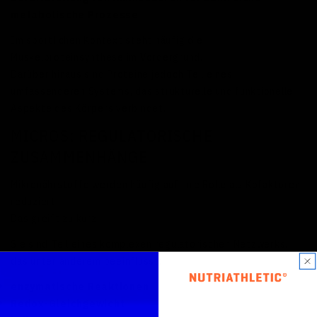
metabolische Prozesse
Im sportlichen Kontext steht häufig die
Muskelproteinsynthese im Vordergrund.
Darüber hinaus sind Proteine jedoch Teil eines
umfassenderen Systems, das strukturelle und funktionelle
Aspekte des Körpers verbindet.
MICROS: REGULATORISCHE
ZUSAMMENHÄNGE
Mikronährstoffe werden häufig auf ihre Rolle als Kofaktoren
reduziert.
Das greift zu kurz.
Sie sind Teil eines komplexen regulatorischen Netzwerks,
das unter anderem beeinflusst:
enzymatische Reaktionen
Redox-Gleichgewicht