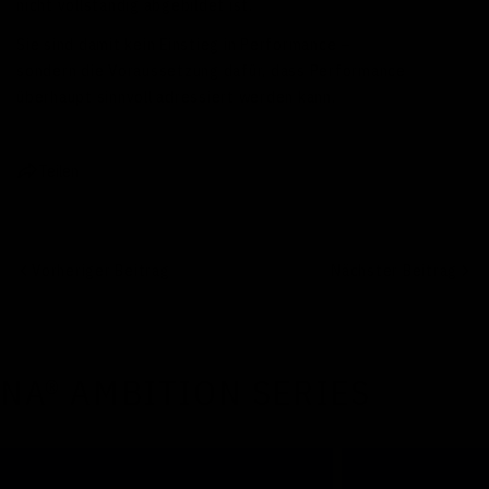
nicht vollständig abgebildet ist.
Sie sind damit kein Einstieg in Performance –
sondern die Voraussetzung dafür, dass Performance
überhaupt sinnvoll adressiert werden kann.
Teilen
Vorheriger Beitrag
Nächster Beitrag
NA® AMBITION SERIES