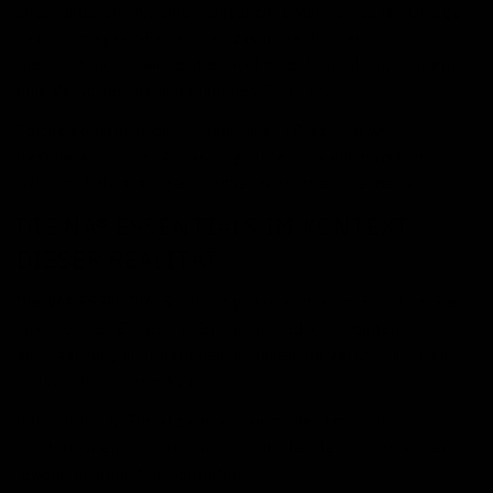
unter anderem mit einem Ungleichgewicht zwischen Omega-
6- und Omega-3-Fettsäuren zusammenhängen.
Hier liegt nicht zwingend ein isolierter Mangel vor, sondern
eine Verschiebung innerhalb des Systems.
Solche Konstellationen beeinflussen Prozesse wie
Regeneration oder Anpassung, ohne dass ein einzelner
Nährstoff als alleinige Ursache identifiziert werden kann.
DIE NA® ESSENTIALS IM KONTEXT
DIESER REALITÄT
Die NA® ESSENTIALS setzen genau an diesem Punkt an. Sie
sind nicht als Ersatz für Ernährung gedacht, sondern
als Ergänzung in Situationen, in denen die Versorgung nicht
vollständig abgedeckt ist.
Dabei folgt ihr Einsatz keiner pauschalen Empfehlung,
sondern orientiert sich am individuellen Bedarf und an der
jeweiligen Belastungssituation.