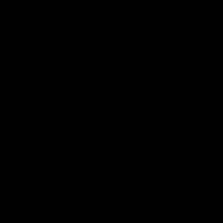
physiologischer Perspektive beschreibt Sporternährung
die Gesamtheit der verfügbaren Nährstoffe, die dem
Organismus zur Verfügung stehen – unabhängig davon, ob sie
aus der täglichen Ernährung oder aus Supplementen
stammen. Im Idealfall wird dieser Bedarf vollständig über
die Ernährung gedeckt. Das ist der Referenzpunkt. Die
Realität weicht davon jedoch regelmässig ab.
BEDARF IST INDIVIDUELL –
VERSORGUNG NICHT KONSTANT
Der Nährstoffbedarf ist kein fixer Wert. Er verändert sich in
Abhängigkeit von:
Alter
Trainingsumfang und Intensität
Energieverfügbarkeit
körperlicher Zusammensetzung
Belastungsstruktur