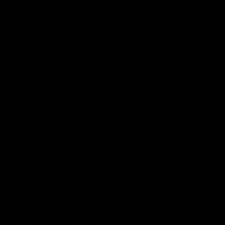
Mittelpunkt und leitet daraus die Anwendung ab. Die NA®
ESSENTIALS folgen einem anderen Ansatz:
Nicht das Produkt definiert den Bedarf –
sondern der Bedarf bestimmt, ob ein Produkt sinnvoll ist.
FAZIT
Die NA® ESSENTIALS adressieren keine einzelne Funktion,
sondern die Grundlage, auf der alle weiteren Prozesse
aufbauen:
die Verfügbarkeit von Nährstoffen im Kontext des
individuellen Bedarfs.
Bedarf ist individuell
Versorgung ist variabel
Prozesse entstehen im Zusammenspiel
Die tägliche Ernährung bleibt der zentrale Referenzpunkt.
Die NA® ESSENTIALS ergänzen dort, wo diese Versorgung