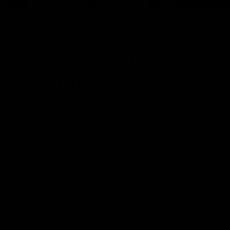
WIE DIE NA®
ESSENTIALS
FUNKTIONIEREN
Leistung beginnt nicht mit Performance-Produkten, sondern
mit einer Versorgung, die den physiologischen Bedarf
tatsächlich abdeckt.
SPORTERNÄHRUNG BEGINNT VOR DER
PERFORMANCE
Sporternährung wird häufig mit einzelnen Produkten
gleichgesetzt: Proteinshakes, Pre-Workouts oder
Kohlenhydratgels. Diese Sicht greift zu kurz. Aus