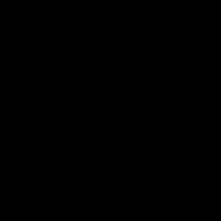
Gleichzeitig ist die tatsächliche Versorgung variabel:
Ernährungsmuster schwanken
Energiezufuhr ist nicht konstant
bestimmte Nährstoffe sind in der Praxis unter- oder
überrepräsentiert
Das Resultat ist selten ein klassischer Mangel. Häufiger ist
eine suboptimale Versorgung, die unterhalb des individuellen
Bedarfs liegt.
DER ENTSCHEIDENDE ZUSAMMENHANG
Physiologische Prozesse laufen nicht isoliert ab. Sie
entstehen aus dem Zusammenspiel zahlreicher Nährstoffe.
Dieses Zusammenspiel lässt sich nicht sinnvoll über
Einzelkomponenten erklären, sondern eher als dynamisches
System – eine Matrix, in der Verfügbarkeiten, Relationen und
Interaktionen gleichzeitig wirken.
Ein Beispiel: Ein erhöhter inflammatorischer Status kann