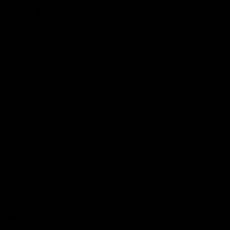
VIER BAUSTEINE DER VERSORGUNG
Die NA® ESSENTIALS lassen sich funktionell in vier Bereiche
einteilen:
Proteins
Micros
Fibers (zukünftig)
Carbs (zukünftig)
Diese Einteilung dient nicht der Trennung von Systemen,
sondern der Orientierung innerhalb der Gesamtversorgung.
PROTEINS: STRUKTURELLE
GRUNDLAGE
Proteine erfüllen mehrere Funktionen:
Erhalt und Aufbau von Muskelmasse
Beitrag zur Erhaltung normaler Knochenstruktur
Bereitstellung von Aminosäuren für zahlreiche