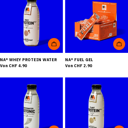
OPTIONEN WÄHLEN
OPT
NA® WHEY PROTEIN WATER
NA® FUEL GEL
Regulärer
Von CHF 4.90
Regulärer
Von CHF 2.90
Preis
Preis