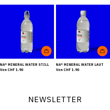
REGISTRIEREN
ABBRECHEN
OPTIONEN WÄHLEN
OPT
NA® MINERAL WATER STILL
NA® MINERAL WATER LAUT
Regulärer
Von CHF 1.90
Regulärer
Von CHF 1.90
Preis
Preis
NEWSLETTER