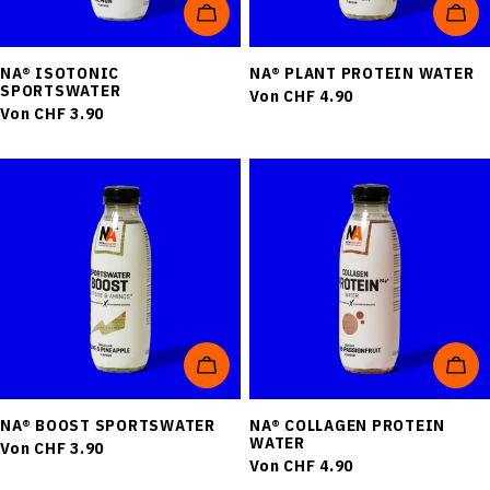
OPTIONEN WÄHLEN
OPT
NA® ISOTONIC
NA® PLANT PROTEIN WATER
SPORTSWATER
Regulärer
Von CHF 4.90
Regulärer
Von CHF 3.90
Preis
Preis
HOL DIR 10 %
RABATT
Willst du über neue Produkte informiert
werden? Wenn ja, dann melde dich an
und spare jetzt zusätzlich 10 % auf
OPTIONEN WÄHLEN
OPT
deinen ersten Einkauf.
NA® BOOST SPORTSWATER
NA® COLLAGEN PROTEIN
WATER
Regulärer
Von CHF 3.90
Regulärer
Von CHF 4.90
Preis
E-Mail
Preis