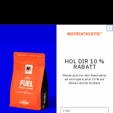
OPTIONEN WÄHLEN
OPT
NA® WHEY PROTEIN WATER
NA® PLANT PROTEIN WATER
Regulärer
Von CHF 4.90
Regulärer
Von CHF 4.90
Preis
Preis
HOL DIR 10 %
RABATT
Melde dich für den Newsletter
an und spare jetzt 10 % auf
deinen ersten Einkauf.
OPTIONEN WÄHLEN
OPT
NA® MINERAL WATER STILL
NA® MINERAL WATER LAUT
E-Mail