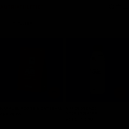
Zum
Ware
Inhalt
springen
FILTER
IN DEN WARENKORB LEGEN
OPT
NA® FUEL POWER & INTERVAL
NA® ISOTONIC
SPORTSWATER
Regulärer
CHF 49.00
Regulärer
Von CHF 3.90
Preis
Preis