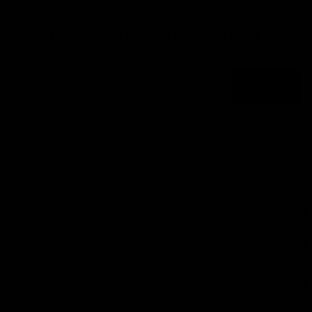
NA
®
NEWSLETTER ABONNIEREN UND VON
EXKLUSIVEN ANGEBOTEN PROFITIEREN
Email
ANMELDEN
By subscribing you agree to the
Terms of Use
&
Privacy Policy
.
NUTRIATHLETIC®
SUPPORT
INFOS