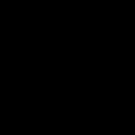
OPTIONEN WÄHLEN
OPT
NA® BOOST SPORTSWATER
NA® COLLAGEN PROTEIN
WATER
Regulärer
Von CHF 3.90
Regulärer
Von CHF 4.90
Preis
Preis