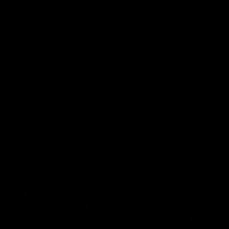
PARTNER FÜR TRIATHLON
NUTRITION
Du suchst nach der idealen Unterstützung für dein Triathlon
Training und deine Wettkämpfe? Bei NUTRIATHLETIC® findest du
eine breite Palette hochwertiger SportsNutrition-Produkte, die
speziell für Triathleten entwickelt wurden. Von einem Kickstart
vor dem Schwimmen, dem FUEL und PUSH während des
Radfahrens und Laufens, bis hin zur Regeneration mit RELOAD
nach dem Zieleinlauf – wir haben alles, was du brauchst, um deine
Triathlon-Leistungen zu steigern.