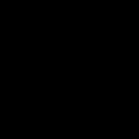
NEWSLETTER
NA
®
NEWSLETTER ABONNIEREN UND VON
EXKLUSIVEN ANGEBOTEN PROFITIEREN
Email
ANMELDEN
By subscribing you agree to the
Terms of Use
&
Privacy Policy
.
NUTRIATHLETIC®
SUPPORT