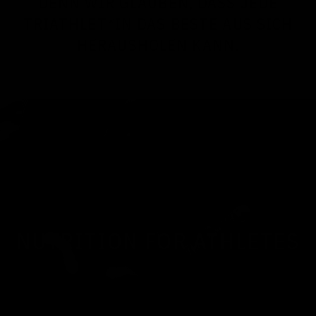
DENN WIR GLAUBEN, DASS JEDE
TRIATHLET*IN DAS BESTE AUS SICH
HERAUSHOLEN KANN.
NUTRITION FOR ATHLETES