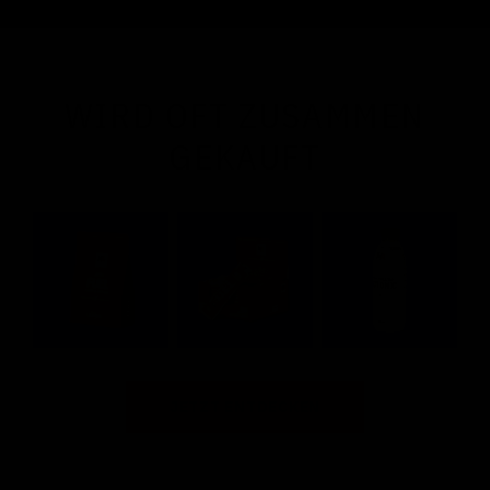
WIRD OFT ZUSAMMEN
GEKAUFT
NA®
NA®
NA®
FUEL
FUEL
ISOTONIC
POWER
GEL
SPORTSWAT
&
INTERVAL
JETZT ENTDECKEN