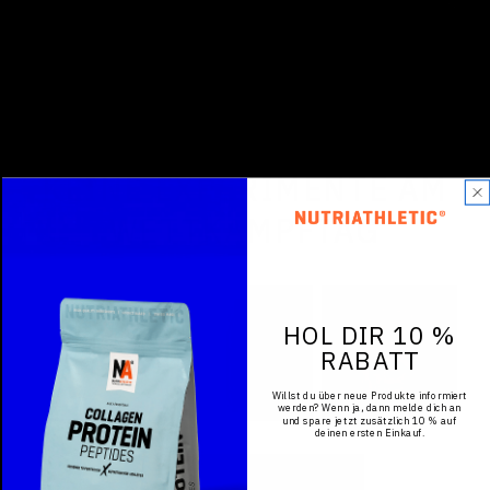
KEINE EXPERIMENTE AM
WETTKAMPFTAG
NA®
NA®
NA®
BOOST
BOOST
FUEL
HOL DIR 10 %
SPORTSWATER
POWER
RABATT
&
Willst du über neue Produkte informiert
INTERVAL
werden? Wenn ja, dann melde dich an
und spare jetzt zusätzlich 10 % auf
deinen ersten Einkauf.
JETZT ENTDECKEN