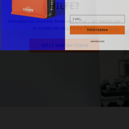
HILFE?
E-Mail
Schreiben Sie unserem Team eine E-Mail – wir melden uns
so schnell wie möglich bei Ihnen.
REGISTRIEREN
ABBRECHEN
JETZT KONTAKTIEREN