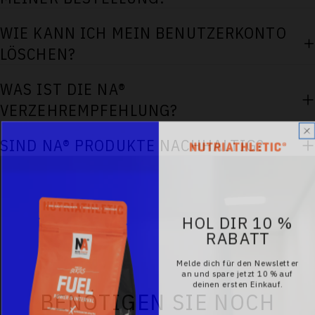
WIE KANN ICH MEIN BENUTZERKONTO
LÖSCHEN?
WAS IST DIE NA®
VERZEHREMPFEHLUNG?
SIND NA® PRODUKTE NACHHALTIG?
HOL DIR 10 %
RABATT
Melde dich für den Newsletter
an und spare jetzt 10 % auf
deinen ersten Einkauf.
BENÖTIGEN SIE NOCH