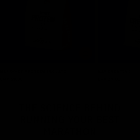
OPTIONEN WÄHLEN
NA® WHEY PROTEIN ISOLATE
NA® CREATINE
Regulärer
CHF 59.00
Regulärer
CHF 29.00
Preis
Preis
THE SCIENCE BEHIND
RUNNING YOUR BEST
MARATHON