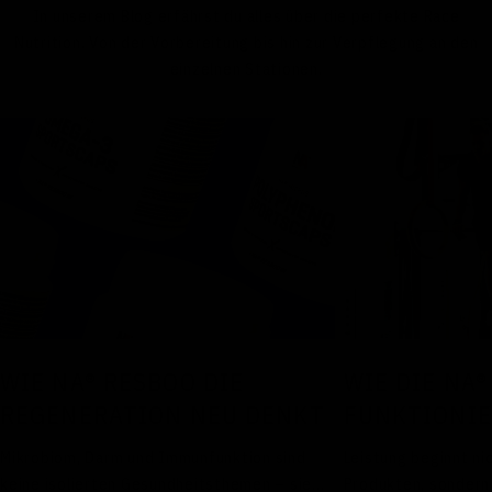
In unserem Blog erfährst du alles über die perfekte Race
Nutrition. Von der Vorbereitung bis hin zur Verpflegung an den
einzelnen Stationen.
WIE DIE NA®
WIE NA® RESBOO DIE
FUNKTIONI
REGENERATION NEU DENKT
Leistung beginnt ni
Mikrobiom, Darm und Immunfunktion sind
Produkten, sondern 
keine isolierten Gesundheitsthemen – sie