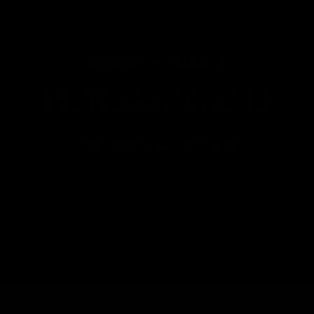
BIKESIDE EINSIEDELN
22.09.-24.09.2023
EINSIEDELN, SCHWYZ (CH)
WEITERE INFOS