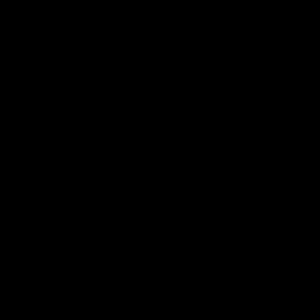
NEWSLETTER
NA
®
NEWSLETTER ABONNIEREN UND VON
EXKLUSIVEN ANGEBOTEN PROFITIEREN
Email
ANMELDEN
By subscribing you agree to the
Terms of Use
&
Privacy Policy
.
NUTRIATHLETIC®
SUPPORT