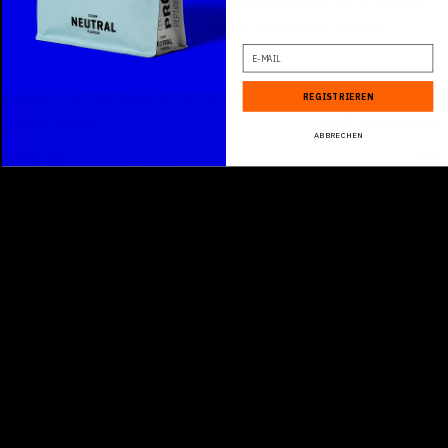
Süssungsmittel.
Zutaten:
Molkenproteinisolat (97%, enthält
Emulgator Sonnenblumen-Lecithin), natürliches Aroma,
Süssungsmittel: Sucralose.
E-Mail
Nährwertangaben pro 100 g
REGISTRIEREN
Energiewert
1559 kJ/367 kcal
ABBRECHEN
Fett (g)
0.8
davon ges. Fettsäuren (g)
0.1
Kohlenhydrate (g)
2.3
davon Zucker (g)
2.3
Eiweiss (g)
87.3
Salz (g)
0.5
-
NA® WHEY PROTEIN ISOLATE - Swiss
Chocolate