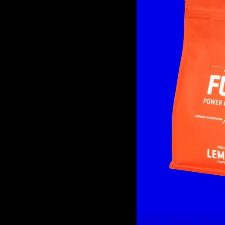
Email
NUTRIATHLETIC®
SUPPORT
Sponsoring
Kundenkonto
Kooperationen & B2B
Passwort verg
Private Label
Wo ist mein Pa
Versandkosten 