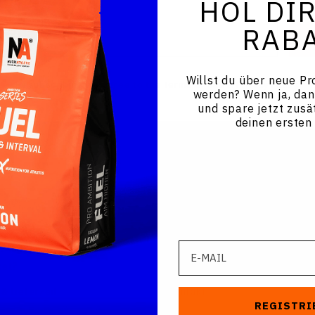
HOL DIR
RAB
AN
Willst du über neue Pr
By subscribing you agree to the
Terms of Use
&
Privacy Policy
.
werden? Wenn ja, dan
und spare jetzt zusä
deinen ersten
INFOS
AGB
essen?
Datenschutz
E-Mail
ket?
Impressum
& Lieferzeit
Kontakt
REGISTRI