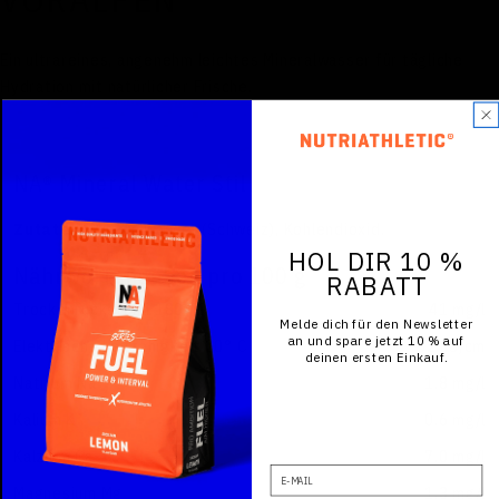
Ein ultrareines, angenehm leichtes Mineralwasser für tägliche
Hydration mit natürlicher Frische.
NA® Mineral Water Still
Zutaten:
Mineralwasser (Schweiz), Kohlendioxid.
HOL DIR 10 %
Nährwertangaben pro 100 g
RABATT
Trockenrückstand 180° C
41 mg/l
Melde dich für den Newsletter
an und spare jetzt 10 % auf
Elektrische Leitfähigkeit 20° C
52 µS/cm
deinen ersten Einkauf.
Natrium Na
1.8 mg/l
Kalium K
0.6 mg/l
Kalzium Ca
7.0 mg/l
E-Mail
Magnesium Mg
1.3 mg/l