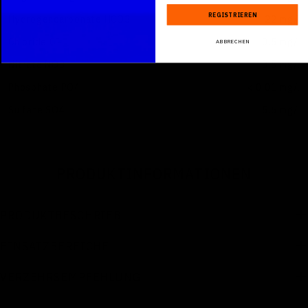
REGISTRIEREN
Hydrogencarbonate HCO3
22 mg/l
Chloride CI
0.5 mg/l
ABBRECHEN
Nitrate NO3
3.5 mg/l
Phosphate PO4
< 0.01 mg/l
Sulfate SO4
5.6 mg/l
PRODUKTINFORMATIONEN
PRODUKTBESCHRIEB
EINSATZBEREICHE
VERZEHRSEMPFEHLUNG