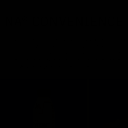
NA® CONVENIENCE
Funktion trifft auf Alltagstauglichkeit. Unsere SPORTSWATERS
und PROTEINWATERS kombinieren gezielte Wirkung mit
erfrischendem Geschmack – ready to drink, jederzeit einsetzbar.
Unterschiedliche Funktionen, ein Prinzip: einfache, smarte
Versorgung genau dann, wenn du sie brauchst.