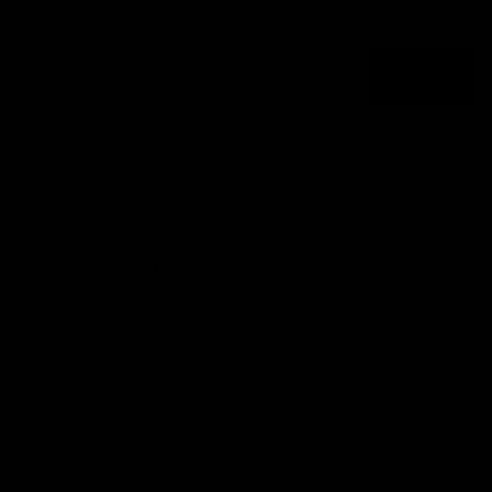
Email
ANMELDEN
By subscribing you agree to the
Terms of Use
&
Privacy Policy
.
NUTRIATHLETIC®
SUPPORT
INFOS
LIEFERUNG & SERVICE