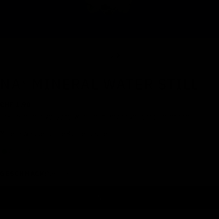
1
/
2
NA® MINERAL WATER STILL
Regulärer
CHF 1.90
Preis
Inkl. Steuern
Versand
wird beim Bezahlvorgang berechnet.
Mineralwasser ohne Kohlensäure.
AUF LAGER
GESCHMACK:
Neutral
Neutral