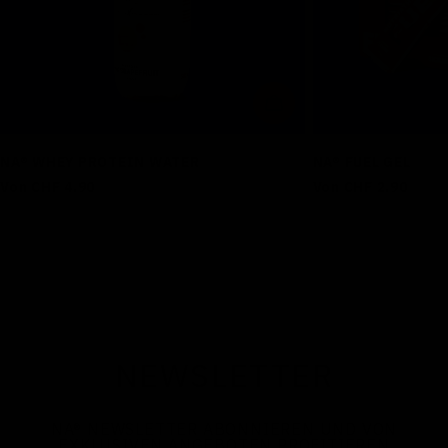
OPTIONEN WÄHLEN
NA® WHEY PROTEIN WATER
NA® FUEL GEL
Regulärer
Von CHF 4.90
Regulärer
Von CHF 2.90
Preis
Preis
NEWSLETTER
NA
®
NEWSLETTER ABONNIEREN UND VON
EXKLUSIVEN ANGEBOTEN PROFITIEREN