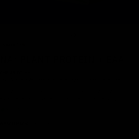
1
/
2
Spare
16%
NA® PLANT PROTEIN + EAA
CHF 59.00
CHF 49.00
Verkaufspreis
Regulärer
Preis
Inkl. Steuern
Versand
wird beim Bezahlvorgang berechnet.
Pflanzenbasiertes, veganes Proteinpulver mit zusätzlichen
essenziellen Aminosäuren zur täglichen Proteinversorgung.
AUF LAGER
GESCHMACK:
Italian Cappuccino
Panama Banana