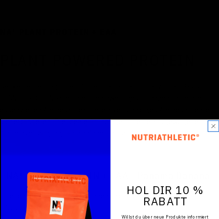
NA® PLANT PROTEIN + EAA
PLANT POWERED PROTEIN
Decke deinen täglichen Proteinbedarf auf pflanzlicher Basis.
PLANT PROTEIN kombiniert hochwertiges Pflanzenprotein mit
essenziellen Aminosäuren, um ein vollständiges Aminosäureprofil
sicherzustellen. Die ideale Grundlage für eine ausgewogene
Proteinversorgung – auch ohne tierische Quellen.
NA® PLANT PROTEIN + EAA - Panama Banana
HOL DIR 10 %
Lebensmittel für Sportlerinnen und Sportler. Mit
RABATT
Süssungsmittel.
Willst du über neue Produkte informiert