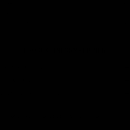
Eiweiss (g)
53.6
Salz (g)
0.1
Koffein (mg)
13.9
PRODUKTINFORMATIONEN
PRODUKTBESCHRIEB
EINSATZBEREICHE
VERZEHRSEMPFEHLUNG
VEGAN
NO ADDED SUGAR
GMO FREE