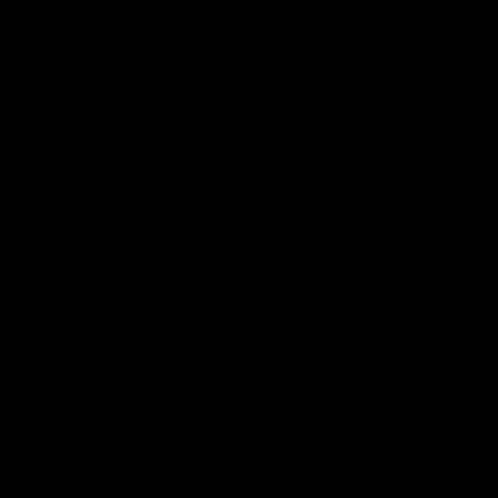
Cappuccino
Lebensmittel für Sportlerinnen und Sportler. Mit
Süssungsmittel.
Zutaten:
Haferprotein (91%), sprühgetrockneter Kaffee,
essenzielle Aminosäuren (2.9%; L-Leucin, L-Isoleucin, L-Valin,
L-Lysin, L-Methionin, L-Threonin, L-Phenylalanin, L-Tryptophan),
natürliches Aroma, Farbstoff: Betacarotin, Süssungsmittel:
Sucralose.
Nährwertangaben pro 100 g
Energiewert
1793 kJ/426 kcal
Fett (g)
13.0
gesättigte Fettsäuren (g)
2.1
Kohlenhydrate (g)
22.2
davon Zucker (g)
3.1