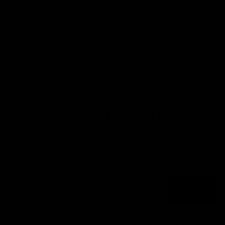
NEWSLETTER
NA
®
NEWSLETTER ABONNIEREN UND VON
EXKLUSIVEN ANGEBOTEN PROFITIEREN
Email
ANMELDEN
By subscribing you agree to the
Terms of Use
&
Privacy Policy
.