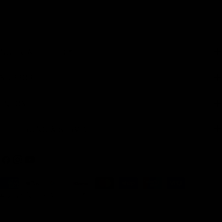
NUTRIATHLETIC®
SUPPORT
INFOS
LIEFERUNG & SERVICE
Facebook
Instagram
Youtube
Zahlungsarten
© 2026
NUTRIATHLETIC®
.