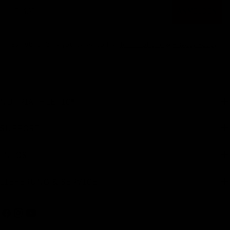
Email
ANMELDEN
By subscribing you agree to the
Terms of Use
&
Privacy Policy
.
NUTRIATHLETIC®
SUPPORT
INFOS
LIEFERUNG & SERVICE
Facebook
Instagram
Youtube