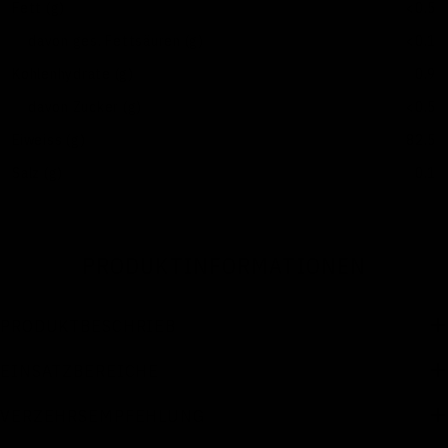
Fett (g)
<0.5
davon ges. Fettsäuren (g)
<0.1
Kohlenhydrate (g)
0.9
davon Zucker (g)
<0.5
Eiweiss (g)
82.5
Salz (g)
0.1
PRODUKTINFORMATIONEN
PRODUKTBESCHRIEB
EINSATZBEREICHE
VERZEHRSEMPFEHLUNG