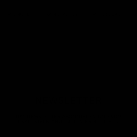
GMO FREE
NO LACTOSE
NO SUGAR
NEWSLETTER
NA
®
NEWSLETTER ABONNIEREN UND VON
EXKLUSIVEN ANGEBOTEN PROFITIEREN