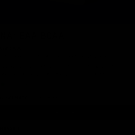
NA® EAA BCAA
Regulärer
CHF 39.00
Preis
Inkl. Steuern
Versand
wird beim Bezahlvorgang berechnet.
Hochkonzentrierte Aminosäurenmischung mit Betonung auf L-
Leucin zur Nahrungsanreicherung mit EAA und BCAA.
AUF LAGER
GESCHMACK:
Persian Peach
Persian Peach
MENGE:
300 g