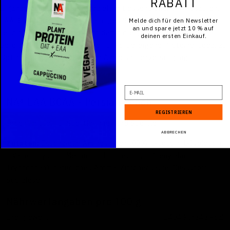
RABATT
Ergänze deine Ernährung gezielt mit essenziellen Aminosäuren.
EAA BCAA liefert ein vollständiges Spektrum inklusive hohem
Melde dich für den Newsletter
an und spare jetzt 10 % auf
Leucinanteil und unterstützt damit die grundlegende
deinen ersten Einkauf.
Bereitstellung der Bausteine für körpereigene Proteine. Ideal zur
Optimierung deiner täglichen Aminosäurenversorgung.
E-Mail
NA® EAA BCAA - Persian Peach
REGISTRIEREN
Lebensmittel für Sportlerinnen und Sportler.
ABBRECHEN
Zutaten:
Essenzielle Aminosäuren (83%; L-Leucin, L-Isoleucin,
L-Valin, L-Lysin, L-Methionin, L-Threonin, L-Phenylalanin, L-
Tryptophan), natürliches Aroma, Zitronensäure, Süssstoff:
Sucralose
Nährwertangaben pro 100 g
Energiewert
1434 kJ/343 kcal