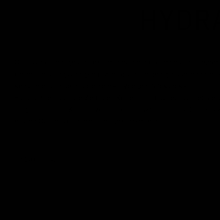
HYDR
Du bist optimal gestartet und hast dein optimales Lauftempo
deiner Leistungsfähigkeit schöpfst du einen grösseren oder 
konsumierst also aus deinem «Glycogen-Rucksack».
Es ist daher höchste Zeit, den Köper mit frischen, schnell v
lange hinhalten. Kohlenhydrate, die du während des Rennens
ersten Drittel vor allem über Getränke rein.
Tags
running