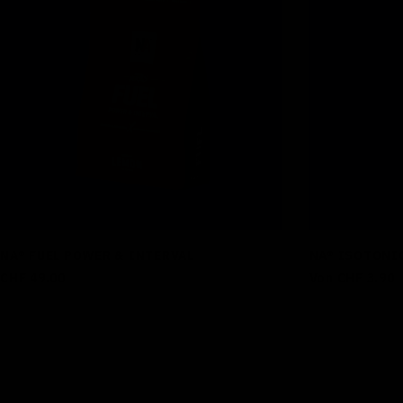
NA® FUEL POWER & INTERVAL
NA® ISOTONI
Regulärer
CHF 49.00
Regulärer
Von CHF 3.90
Preis
Preis