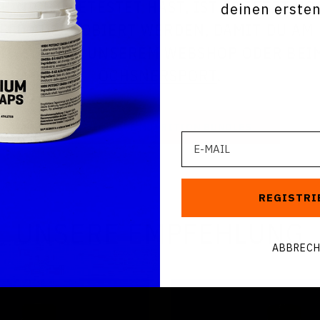
 NICHT GETESTET HAST, IST ES JETZT HÖC
deinen ersten
ELD AUSPROBIERT WERDEN, DAMIT DU AM
ENTWEDER IN UNSEREM WEBSHOP ODER BE
OCHSNERSPORT
.
ZU DEN RACE NUTRITION BUNDLES
E-Mail
REGISTRI
UNSERE EMPFEHLUNG
ABBREC