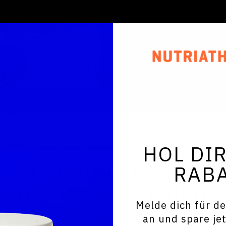
HOL DIR
M WETTKAMPFTAG. TEST
RAB
DER VORBEREITUNG
Melde dich für d
an und spare je