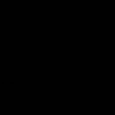
gig von
lichst
ommen im
Teilen