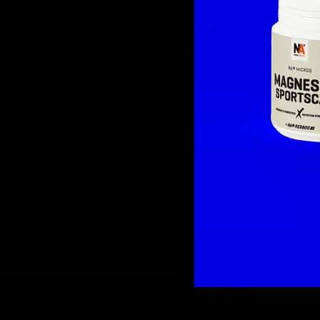
FALLS DU UNSERE PRODUKTE BISHER NOCH
MARATHON VERPFLEGUNG MUSS IM VORF
DU FINDEST ALLE NA® PRODUKTE 