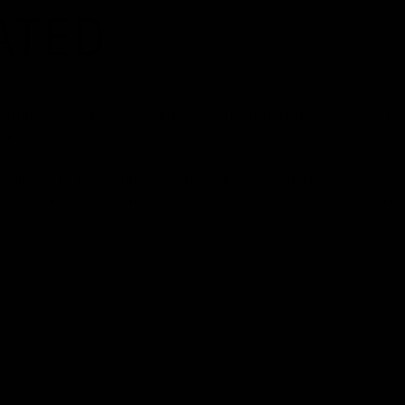
ATED
 erreicht. Deine Fettverbrennung läuft auf Hochtouren und abhän
kleineren Teil deiner Energie aus deinen Kohlenhydratreserven. Du
erdaulichen Kohlenhydraten zu versorgen, damit deine Speicher mög
 von aussen zuführst, heissen «exogene Kohlenhydrate». Diese k