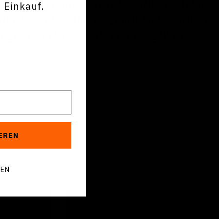
HSTE ZEIT, DIES ZU TUN. EINE OPTIMALE
 Einkauf.
 RENNTAG MAXIMAL PERFORMEN KANNST.
IM
ZÜRICH MARATHON TITELSPONSOR
EREN
HEN