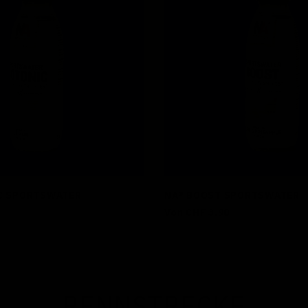
C SPORTSWATER
NA® BOOST SPORTSWATER
Regulärer
Von CHF 3.90
Preis
RENNSTRECKE