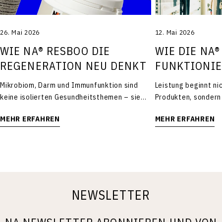
12. Mai 2026
26. Mai 2026
WIE DIE NA®
WIE NA® RESBOO DIE
FUNKTIONI
REGENERATION NEU DENKT
Leistung beginnt ni
Mikrobiom, Darm und Immunfunktion sind
Produkten, sondern 
keine isolierten Gesundheitsthemen – sie
die den physiologis
gehören zu den zentralen Systemen, die
MEHR ERFAHREN
MEHR ERFAHREN
abdeckt. Sporternä
Belastungsverträglichkeit, Regeneration und
Performance Sporternährung wird häufig mit
langfristige Leistungsfähigkeit
einzelnen Produkte
mitbeeinflussen. Im Leistungs- und
Proteinshakes, Pre
Gesundheitsbereich wird Regeneration
Kohlenhydratgels. Di
häufig dort gesucht, wo sie sichtbar wird: im
Aus physiologische
Muskel, im Energielevel oder in der akuten
NEWSLETTER
Sporternährung die
Erholung nach Belastung. Gleichzeitig
verfügbaren Nährst
verschiebt sich der wissenschaftliche Fokus
Organismus zur Ver
seit Jahren zunehmend auf Systeme, die